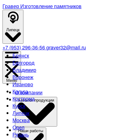
Гравер
Изготовление памятников
Липецк
+7 (953) 296-36-56
graver32@mail.ru
Брянск
Белгород
Владимир
Воронеж
Меню
Иваново
Калуга
О компании
Кострома
Каталог продукции
Курск
Липецк
Москва
Орел
Наши работы
Рязань