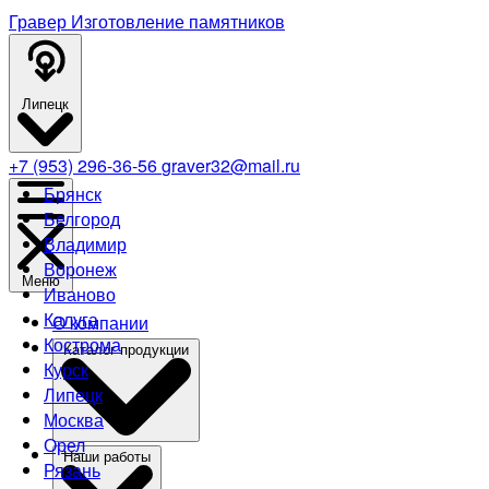
Гравер
Изготовление памятников
Липецк
+7 (953) 296-36-56
graver32@mail.ru
Брянск
Белгород
Владимир
Воронеж
Меню
Иваново
Калуга
О компании
Кострома
Каталог продукции
Курск
Липецк
Москва
Орел
Наши работы
Рязань