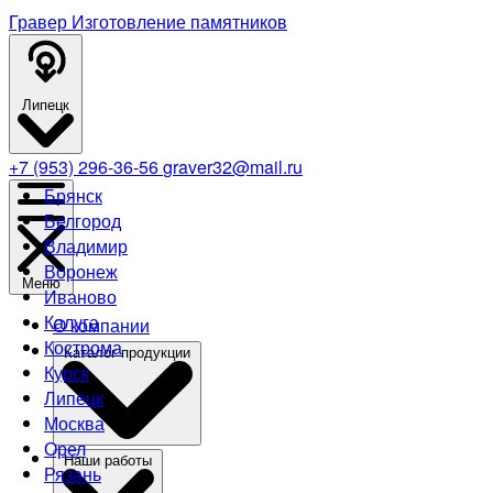
Гравер
Изготовление памятников
Липецк
+7 (953) 296-36-56
graver32@mail.ru
Брянск
Белгород
Владимир
Воронеж
Меню
Иваново
Калуга
О компании
Кострома
Каталог продукции
Курск
Липецк
Москва
Орел
Наши работы
Рязань